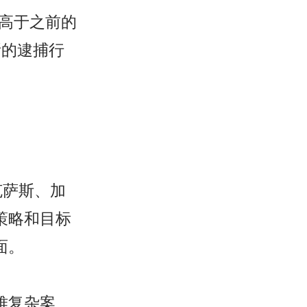
远高于之前的
所的逮捕行
克萨斯、加
策略和目标
面。
难复杂案