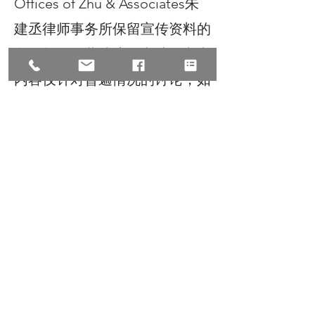
Offices of Zhu & Associates朱
建丞律师事务所保留宣传资料的
所有权，转载请注明出处。文中
内容仅针对普遍情况的讨论，如
有具体个案或特殊情况，请联络
我们
Next
Previous
如有问题 扫二维码