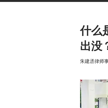
< Back
什么
出没
朱建丞律师事务