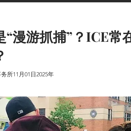
是“漫游抓捕”？ICE常
？
所11月01日2025年