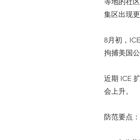
等地的社区
集区出现更
8月初，I
拘捕美国公
近期 IC
会上升。
防范要点：