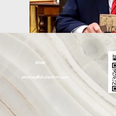
Email
attorney@zhulawfirm.com