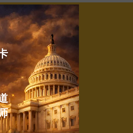
卡
道
师