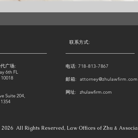
联系方式:
代广场:
电话: 718-813-7867
ay 6th FL
 10018
邮箱:
attorney@zhulawfirm.com
网址: zhulawfirm.com
ve Suite 204,
11354
©
2026 All Rights Reserved, Law Offices of Zhu & Associa