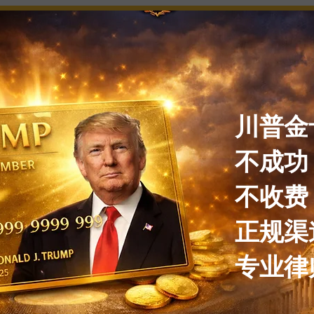
川普金
不成功
不收费
正规渠
​专业律