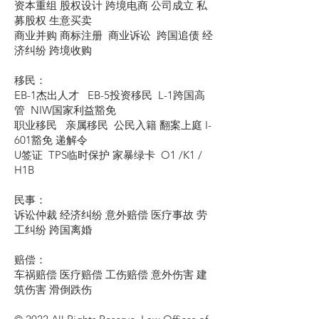
资本重组 股权设计 跨境电商 公司成立 私
募股权 生意买卖
商业并购 商标注册 商业诉讼 跨国追债 经
济纠纷 跨境收购
移民：
EB-1杰出人才 EB-5投资移民 L-1跨国高
管 NIW国家利益豁免
职业移民 亲属移民 公民入籍 翻案上庭 I-
601豁免 递解令
U签证 TPS临时保护 家暴绿卡 O1 /K1 /
H1B
民事：
诉讼仲裁 经济纠纷 意外赔偿 医疗事故 劳
工纠纷 跨国离婚
赔偿：
车祸赔偿 医疗赔偿 工伤赔偿 意外伤害 建
筑伤害 滑倒跌伤