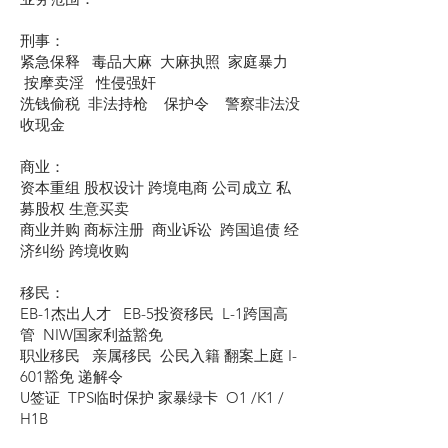
刑事：
紧急保释 毒品大麻 大麻执照 家庭暴力
按摩卖淫 性侵强奸
洗钱偷税 非法持枪 保护令 警察非法没
收现金
商业：
资本重组 股权设计 跨境电商 公司成立 私
募股权 生意买卖
商业并购 商标注册 商业诉讼 跨国追债 经
济纠纷 跨境收购
移民：
EB-1杰出人才 EB-5投资移民 L-1跨国高
管 NIW国家利益豁免
职业移民 亲属移民 公民入籍 翻案上庭 I-
601豁免 递解令
U签证 TPS临时保护 家暴绿卡 O1 /K1 /
H1B