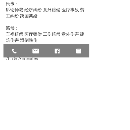
民事：
诉讼仲裁 经济纠纷 意外赔偿 医疗事故 劳
工纠纷 跨国离婚
赔偿：
车祸赔偿 医疗赔偿 工伤赔偿 意外伤害 建
筑伤害 滑倒跌伤
© 2022 All Rights Reserve, Law Offices of
Zhu & Associates
朱建丞律师事务所保留宣传资料的所有
权，转载请注明出处。文中内容仅针对普
遍情况的讨论，如有具体个案或特殊情
况，请联络我们。