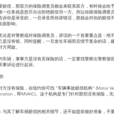
要赔偿，那双方的保险调查员都会来联系双方，有时候会给
第一任务就是想尽办法拒绝赔偿另一方。所以你跟保险调查
告诉你是录音的，一旦录音而你讲错话，那就会对你的赔偿
负面影响。
无论是对警察或对保险调查员，讲话的一个首要重点是：绝
己是没有错。同时提醒，一旦发生车祸而且情节复杂的话，
对方周旋。
的车祸，肇事方是没有买保险的话，一定要找警察出警察报
民事诉讼进行起诉。
助你
有保险，在纽约你可找 “车辆事故赔偿机构” (Motor Vehicle
on Corporation，即MVAIC)。这个机构是专门针对那些没有
：与其了解车祸赔偿的相关细节，还不如提前做好准备，不