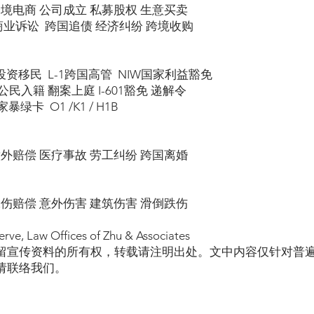
跨境电商 公司成立 私募股权 生意买卖
商业诉讼 跨国追债 经济纠纷 跨境收购
5投资移民 L-1跨国高管 NIW国家利益豁免
民入籍 翻案上庭 I-601豁免 递解令
绿卡 O1 /K1 / H1B
意外赔偿 医疗事故 劳工纠纷 跨国离婚
工伤赔偿 意外伤害 建筑伤害 滑倒跌伤
erve, Law Offices of Zhu & Associates
留宣传资料的所有权，转载请注明出处。文中内容仅针对普
请联络我们。