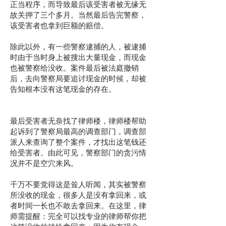
正当程序，而导致最后该受害者被无缘无
故关押了三个多月。当然最后告完警察，
该受害者也拿到巨额的赔偿。
除此以外，有一些警察逮捕的人，被逮捕
时由于当时身上被搜出大量现金，而现金
也被警察给没收。案件最后被法庭撤销
后，去向警察局要追讨现金的时候，却被
告知根本没有这笔现金的存在。
最后受害者无奈找了律师楼，律师楼帮助
起诉到了警察局最高的调查部门，调查部
派人来查询了整个案件，才找出这笔钱还
给受害者。由此可见，警察部门的贪污情
况并不是空穴来风。
千万不要觉得这是耸人听闻，其实被警察
所没收的现金，很多人是没有拿回来，或
者时间一长也不敢去拿回来。在这里，律
师需提醒：完全可以找专业的律师帮你把