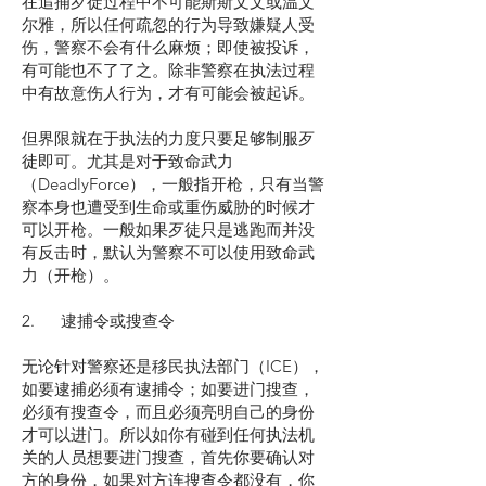
在追捕歹徒过程中不可能斯斯文文或温文
尔雅，所以任何疏忽的行为导致嫌疑人受
伤，警察不会有什么麻烦；即使被投诉，
有可能也不了了之。除非警察在执法过程
中有故意伤人行为，才有可能会被起诉。
但界限就在于执法的力度只要足够制服歹
徒即可。尤其是对于致命武力
（DeadlyForce），一般指开枪，只有当警
察本身也遭受到生命或重伤威胁的时候才
可以开枪。一般如果歹徒只是逃跑而并没
有反击时，默认为警察不可以使用致命武
力（开枪）。
2. 逮捕令或搜查令
无论针对警察还是移民执法部门（ICE），
如要逮捕必须有逮捕令；如要进门搜查，
必须有搜查令，而且必须亮明自己的身份
才可以进门。所以如你有碰到任何执法机
关的人员想要进门搜查，首先你要确认对
方的身份，如果对方连搜查令都没有，你