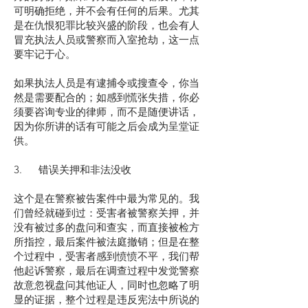
可明确拒绝，并不会有任何的后果。尤其
是在仇恨犯罪比较兴盛的阶段，也会有人
冒充执法人员或警察而入室抢劫，这一点
要牢记于心。
如果执法人员是有逮捕令或搜查令，你当
然是需要配合的；如感到慌张失措，你必
须要咨询专业的律师，而不是随便讲话，
因为你所讲的话有可能之后会成为呈堂证
供。
3. 错误关押和非法没收
这个是在警察被告案件中最为常见的。我
们曾经就碰到过：受害者被警察关押，并
没有被过多的盘问和查实，而直接被检方
所指控，最后案件被法庭撤销；但是在整
个过程中，受害者感到愤愤不平，我们帮
他起诉警察，最后在调查过程中发觉警察
故意忽视盘问其他证人，同时也忽略了明
显的证据，整个过程是违反宪法中所说的