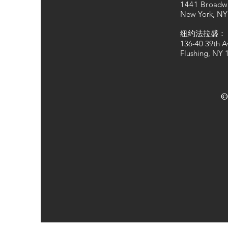
1441 Bro
adw
New York, NY
纽约法拉盛：
136-40 39th A
Flushing, NY 