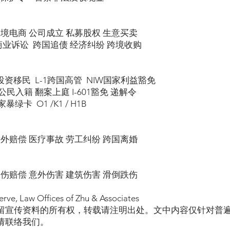
跨境电商 公司成立 私募股权 生意买卖
商业诉讼 跨国追债 经济纠纷 跨境收购
5投资移民 L-1跨国高管 NIW国家利益豁免
民入籍 翻案上庭 I-601豁免 递解令
绿卡 O1 /K1 / H1B
意外赔偿 医疗事故 劳工纠纷 跨国离婚
工伤赔偿 意外伤害 建筑伤害 滑倒跌伤
erve, Law Offices of Zhu & Associates
留宣传资料的所有权，转载请注明出处。文中内容仅针对普
请联络我们。