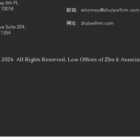
ay 6th FL
 10018
邮箱:
attorney@zhulawfirm.com
网址: zhulawfirm.com
ve Suite 204,
11354
©
2026 All Rights Reserved, Law Offices of Zhu & Associa