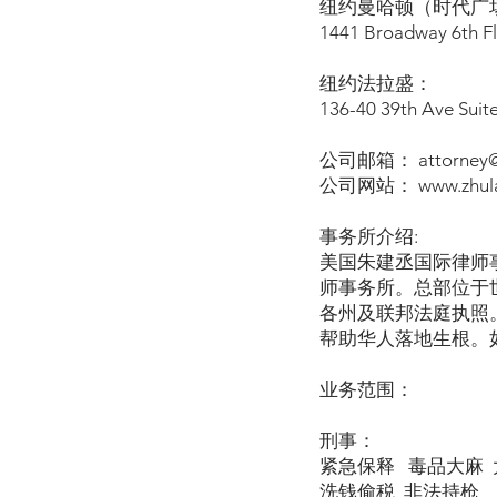
纽约曼哈顿（时代广场
1441 Broadway 6th F
纽约法拉盛：
136-40 39th Ave Suit
公司邮箱： attorney@z
公司网站： www.zhula
事务所介绍:
美国朱建丞国际律师
师事务所。总部位于
各州及联邦法庭执照
帮助华人落地生根。
业务范围：
刑事：
紧急保释 毒品大麻 
洗钱偷税 非法持枪