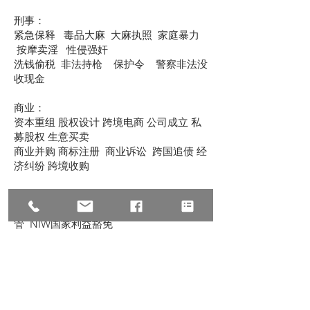
刑事：
紧急保释 毒品大麻 大麻执照 家庭暴力
按摩卖淫 性侵强奸
洗钱偷税 非法持枪 保护令 警察非法没
收现金
商业：
资本重组 股权设计 跨境电商 公司成立 私
募股权 生意买卖
商业并购 商标注册 商业诉讼 跨国追债 经
济纠纷 跨境收购
移民：
EB-1杰出人才 EB-5投资移民 L-1跨国高
管 NIW国家利益豁免
职业移民 亲属移民 公民入籍 翻案上庭 I-
601豁免 递解令
U签证 TPS临时保护 家暴绿卡 O1 /K1 /
H1B