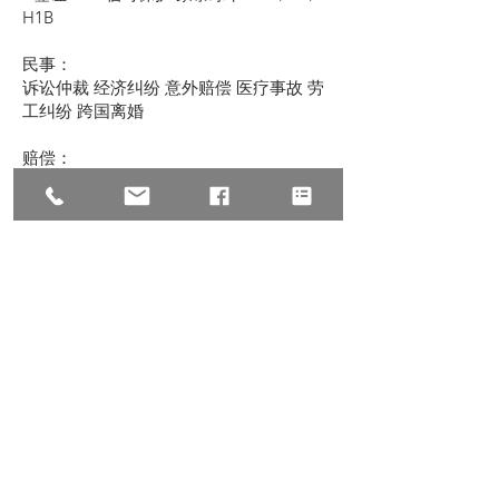
H1B
民事：
诉讼仲裁 经济纠纷 意外赔偿 医疗事故 劳
工纠纷 跨国离婚
赔偿：
车祸赔偿 医疗赔偿 工伤赔偿 意外伤害 建
筑伤害 滑倒跌伤
© 2022 All Rights Reserve, Law Offices of
Zhu & Associates
朱建丞律师事务所保留宣传资料的所有
权，转载请注明出处。文中内容仅针对普
遍情况的讨论，如有具体个案或特殊情
况，请联络我们。