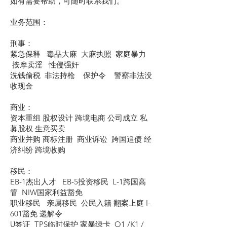
如有需要帮助，可随时联系我们。
业务范围：
刑事：
紧急保释 毒品大麻 大麻执照 家庭暴力
按摩卖淫 性侵强奸
洗钱偷税 非法持枪 保护令 警察非法没
收现金
商业：
资本重组 股权设计 跨境电商 公司成立 私
募股权 生意买卖
商业并购 商标注册 商业诉讼 跨国追债 经
济纠纷 跨境收购
移民：
EB-1杰出人才 EB-5投资移民 L-1跨国高
管 NIW国家利益豁免
职业移民 亲属移民 公民入籍 翻案上庭 I-
601豁免 递解令
U签证 TPS临时保护 家暴绿卡 O1 /K1 /